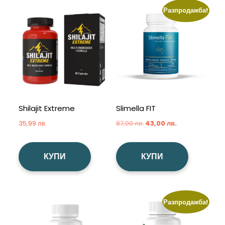
Разпродажба!
Shilajit Extreme
Slimella FIT
Original
Текущата
35,99
лв.
87,00
лв.
43,00
лв.
price
цена
was:
е:
КУПИ
КУПИ
87,00 лв..
43,00 лв..
Разпродажба!