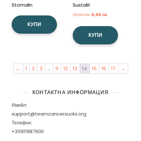
Stomalin
Sustalit
Original
Текущата
39,00
лв.
0,00
лв.
price
цена
КУПИ
was:
е:
КУПИ
39,00 лв..
0,00 лв..
←
1
2
3
…
11
12
13
14
15
16
17
→
КОНТАКТНА ИНФОРМАЦИЯ
Имейл:
support@teamcancersucks.org
Телефон:
+35911987600