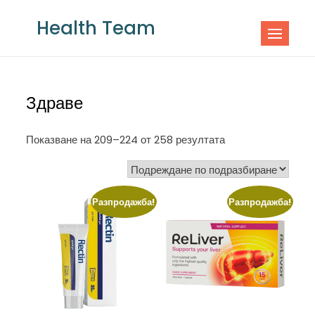
Skip
Health Team
to
content
Здраве
Показване на 209–224 от 258 резултата
Разпродажба!
Разпродажба!