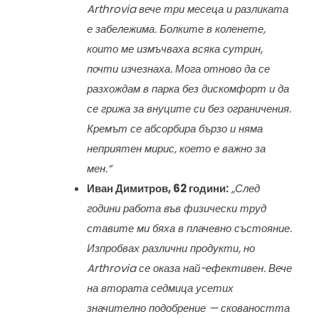
Arthrovia вече три месеца и разликата
е забележима. Болките в коленете,
които ме измъчваха всяка сутрин,
почти изчезнаха. Мога отново да се
разхождам в парка без дискомфорт и да
се грижа за внуците си без ограничения.
Кремът се абсорбира бързо и няма
неприятен мирис, което е важно за
мен.“
Иван Димитров, 62 години:
„След
години работа във физически труд
ставите ми бяха в плачевно състояние.
Изпробвах различни продукти, но
Arthrovia се оказа най-ефективен. Вече
на втората седмица усетих
значително подобрение — сковаността