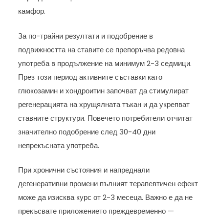
камфор.
За по-трайни резултати и подобрение в
подвижността на ставите се препоръчва редовна
употреба в продължение на минимум 2-3 седмици.
През този период активните съставки като
глюкозамин и хондроитин започват да стимулират
регенерацията на хрущялната тъкан и да укрепват
ставните структури. Повечето потребители отчитат
значително подобрение след 30-40 дни
непрекъсната употреба.
При хронични състояния и напреднали
дегенеративни промени пълният терапевтичен ефект
може да изисква курс от 2-3 месеца. Важно е да не
прекъсвате приложението преждевременно —