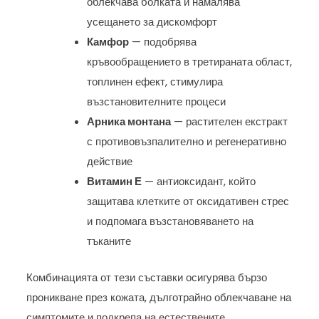
облекчава болката и намалява
усещането за дискомфорт
Камфор
— подобрява
кръвообращението в третираната област,
топлинен ефект, стимулира
възстановителните процеси
Арника монтана
— растителен екстракт
с противовъзпалително и регенеративно
действие
Витамин Е
— антиоксидант, който
защитава клетките от оксидативен стрес
и подпомага възстановяването на
тъканите
Комбинацията от тези съставки осигурява бързо
проникване през кожата, дълготрайно облекчаване на
симптомите и подкрепа на естествените