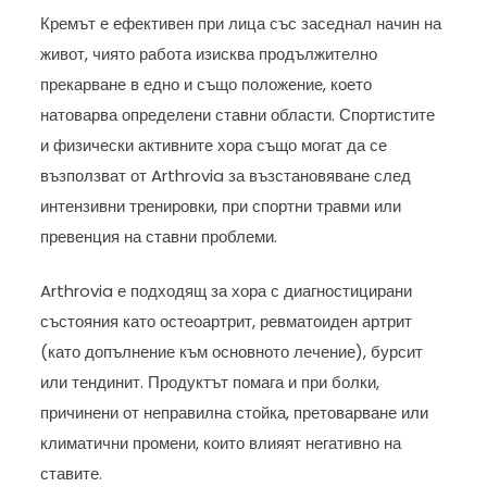
Кремът е ефективен при лица със заседнал начин на
живот, чиято работа изисква продължително
прекарване в едно и също положение, което
натоварва определени ставни области. Спортистите
и физически активните хора също могат да се
възползват от Arthrovia за възстановяване след
интензивни тренировки, при спортни травми или
превенция на ставни проблеми.
Arthrovia е подходящ за хора с диагностицирани
състояния като остеоартрит, ревматоиден артрит
(като допълнение към основното лечение), бурсит
или тендинит. Продуктът помага и при болки,
причинени от неправилна стойка, претоварване или
климатични промени, които влияят негативно на
ставите.