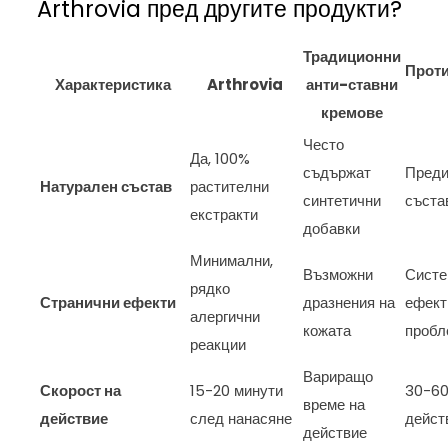
Arthrovia пред другите продукти?
Традиционни
Прот
Характеристика
Arthrovia
анти-ставни
кремове
Често
Да, 100%
съдържат
Преди
Натурален състав
растителни
синтетични
съста
екстракти
добавки
Минимални,
Възможни
Систе
рядко
Странични ефекти
дразнения на
ефект
алергични
кожата
пробл
реакции
Вариращо
Скорост на
15-20 минути
30-60
време на
действие
след нанасяне
дейст
действие