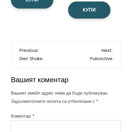
КУПИ
Н
Previous:
Next:
а
Diet Shake
Pulsactive
в
и
Вашият коментар
г
а
Вашият имейл адрес няма да бъде публикуван.
ц
Задължителните полета са отбелязани с
*
и
Коментар:
*
я