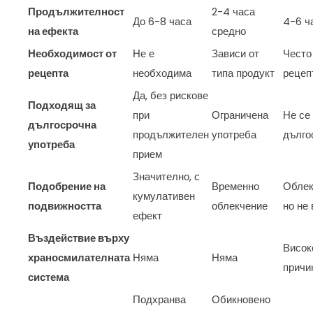
Продължителност
2-4 часа
До 6-8 часа
4-6 ч
на ефекта
средно
Необходимост от
Не е
Зависи от
Често
рецепта
необходима
типа продукт
рецеп
Да, без рискове
Подходящ за
при
Ограничена
Не се
дългосрочна
продължителен
употреба
дълго
употреба
прием
Значително, с
Подобрение на
Временно
Облек
кумулативен
подвижността
облекчение
но не
ефект
Въздействие върху
Висок
храносмилателната
Няма
Няма
причи
система
Подхранва
Обикновено