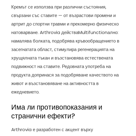
Кремът се използва при различни състояния,
свързани със ставите — от възрастови промени и
артрит до спортни травми и прекомерно физическо
натоварване. Arthrovia действаMultifunctionално:
намалява болката, подобрява кръвообращението в
засегнатата област, стимулира регенерацията на
хрущялната тъкан и възстановява естествената
подвижност на ставите. Редовната употреба на
продукта допринася за подобряване качеството на
живот и възстановяване на активността в
ежедневието.
Има ли противопоказания и
странични ефекти?
Arthrovia е разработен с акцент върху