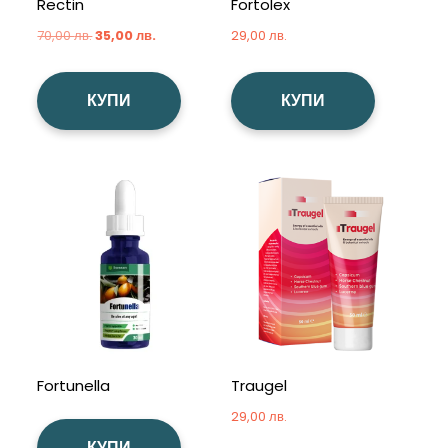
Rectin
Fortolex
Original
Текущата
70,00
лв.
35,00
лв.
29,00
лв.
price
цена
was:
е:
КУПИ
КУПИ
70,00 лв..
35,00 лв..
Fortunella
Traugel
29,00
лв.
КУПИ