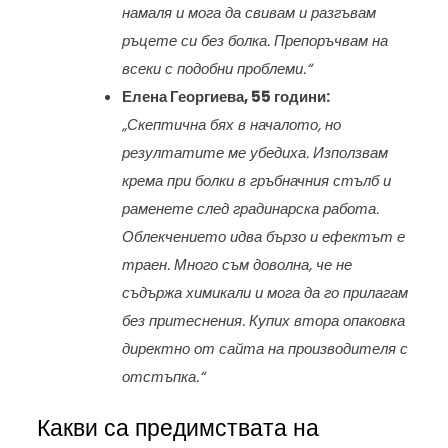
намаля и мога да свивам и разгъвам
ръцете си без болка. Препоръчвам на
всеки с подобни проблеми.“
Елена Георгиева, 55 години:
„Скептична бях в началото, но
резултатите ме убедиха. Използвам
крема при болки в гръбначния стълб и
раменете след градинарска работа.
Облекчението идва бързо и ефектът е
траен. Много съм доволна, че не
съдържа химикали и мога да го прилагам
без притеснения. Купих втора опаковка
директно от сайта на производителя с
отстъпка.“
Какви са предимствата на