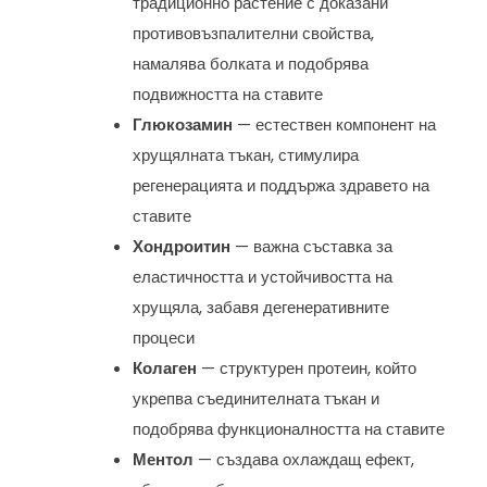
традиционно растение с доказани
противовъзпалителни свойства,
намалява болката и подобрява
подвижността на ставите
Глюкозамин
— естествен компонент на
хрущялната тъкан, стимулира
регенерацията и поддържа здравето на
ставите
Хондроитин
— важна съставка за
еластичността и устойчивостта на
хрущяла, забавя дегенеративните
процеси
Колаген
— структурен протеин, който
укрепва съединителната тъкан и
подобрява функционалността на ставите
Ментол
— създава охлаждащ ефект,