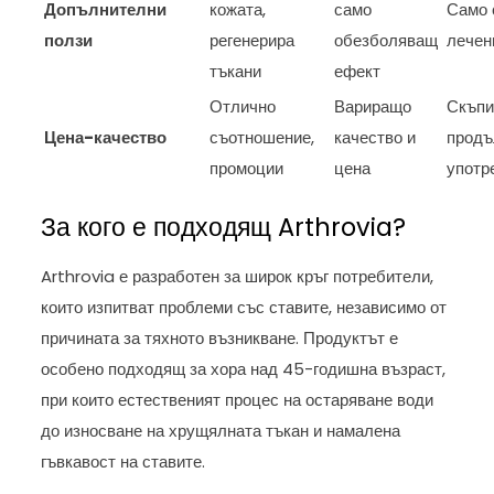
Допълнителни
кожата,
само
Само 
ползи
регенерира
обезболяващ
лечен
тъкани
ефект
Отлично
Вариращо
Скъпи
Цена-качество
съотношение,
качество и
продъ
промоции
цена
употр
За кого е подходящ Arthrovia?
Arthrovia е разработен за широк кръг потребители,
които изпитват проблеми със ставите, независимо от
причината за тяхното възникване. Продуктът е
особено подходящ за хора над 45-годишна възраст,
при които естественият процес на остаряване води
до износване на хрущялната тъкан и намалена
гъвкавост на ставите.