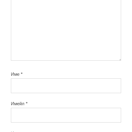
Име
*
Имейл
*