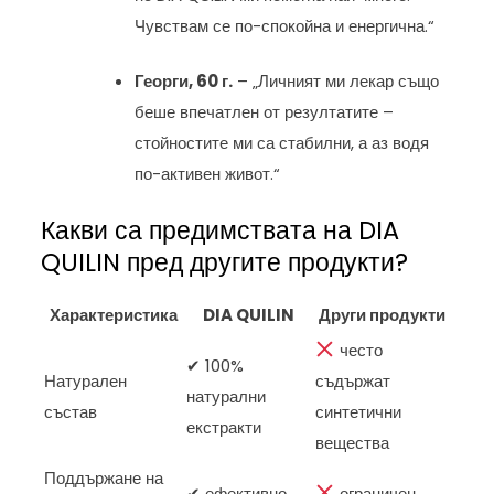
Чувствам се по-спокойна и енергична.“
Георги, 60 г.
– „Личният ми лекар също
беше впечатлен от резултатите –
стойностите ми са стабилни, а аз водя
по-активен живот.“
Какви са предимствата на DIA
QUILIN пред другите продукти?
Характеристика
DIA QUILIN
Други продукти
често
✔ 100%
Натурален
съдържат
натурални
състав
синтетични
екстракти
вещества
Поддържане на
✔ ефективно
ограничен