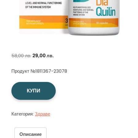
Original
Текущата
58,00
лв.
29,00
лв.
price
цена
Продукт №1811367-23078
was:
е:
58,00 лв..
29,00 лв..
КУПИ
Категория:
Здраве
Описание