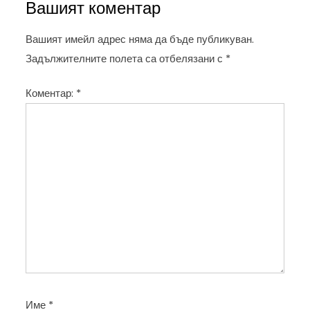
Вашият коментар
г
а
Вашият имейл адрес няма да бъде публикуван.
ц
Задължителните полета са отбелязани с
*
и
Коментар:
*
я
Име
*