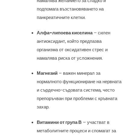
намалява желанието за сладко и
подпомага възстановяването на
панкреатичните клетки.
Алфа-липоева киселина
– силен
антиоксидант, който предпазва
организма от оксидативен стрес и
намалява риска от усложнения.
Магнезий
– важен минерал за
нормалното функциониране на нервната
и сърдечно-съдовата система, често
препоръчван при проблеми с кръвната
захар.
Витамини от група В
– участват в
метаболитните процеси и спомагат за