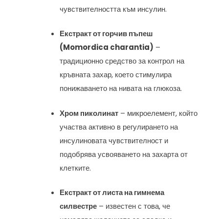
чувствителността към инсулин.
Екстракт от горчив пъпеш
(Momordica charantia)
–
традиционно средство за контрол на
кръвната захар, което стимулира
понижаването на нивата на глюкоза.
Хром пиколинат
– микроелемент, който
участва активно в регулирането на
инсулиновата чувствителност и
подобрява усвояването на захарта от
клетките.
Екстракт от листа на гимнема
силвестре
– известен с това, че