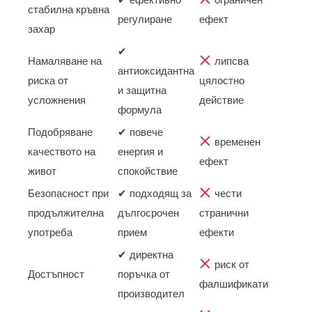
стабилна кръвна
регулиране
ефект
захар
✔
Намаляване на
липсва
антиоксидантна
риска от
цялостно
и защитна
усложнения
действие
формула
Подобряване
✔ повече
временен
качеството на
енергия и
ефект
живот
спокойствие
Безопасност при
✔ подходящ за
чести
продължителна
дългосрочен
странични
употреба
прием
ефекти
✔ директна
риск от
Достъпност
поръчка от
фалшификати
производител