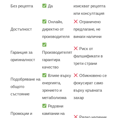
Без рецепта
Да
изискват рецепта
или консултация
Онлайн,
Ограничено
Достъпност
директно от
предлагане, не
производителя
винаги налични
Риск от
Гаранция за
Производителят
фалшификати в
оригиналност
гарантира
трети страни
качество
Влияе върху
Обикновено се
Подобряване на
енергията,
фокусират само
общото
зрението и
върху кръвната
състояние
метаболизма
захар
Редовни
Промоции и
кампании на
Рядко налични