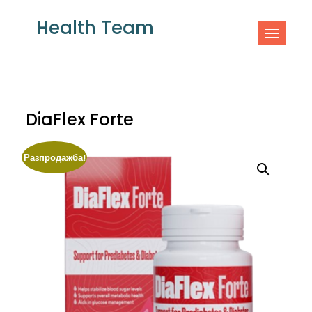
Skip
Health Team
to
content
DiaFlex Forte
Разпродажба!