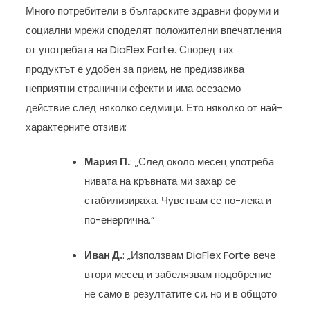
Много потребители в българските здравни форуми и
социални мрежи споделят положителни впечатления
от употребата на DiaFlex Forte. Според тях
продуктът е удобен за прием, не предизвиква
неприятни странични ефекти и има осезаемо
действие след няколко седмици. Ето няколко от най-
характерните отзиви:
Мария П.
: „След около месец употреба
нивата на кръвната ми захар се
стабилизираха. Чувствам се по-лека и
по-енергична.“
Иван Д.
: „Използвам DiaFlex Forte вече
втори месец и забелязвам подобрение
не само в резултатите си, но и в общото