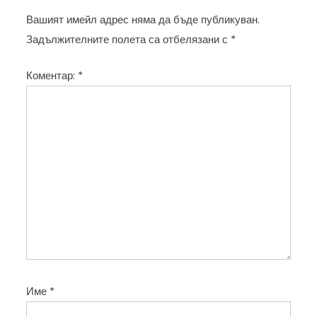
а
Вашият имейл адрес няма да бъде публикуван.
ц
Задължителните полета са отбелязани с
*
и
Коментар:
*
я
Име
*