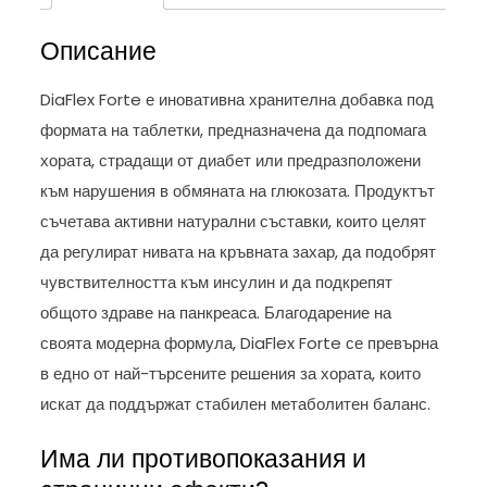
Описание
DiaFlex Forte е иновативна хранителна добавка под
формата на таблетки, предназначена да подпомага
хората, страдащи от диабет или предразположени
към нарушения в обмяната на глюкозата. Продуктът
съчетава активни натурални съставки, които целят
да регулират нивата на кръвната захар, да подобрят
чувствителността към инсулин и да подкрепят
общото здраве на панкреаса. Благодарение на
своята модерна формула, DiaFlex Forte се превърна
в едно от най-търсените решения за хората, които
искат да поддържат стабилен метаболитен баланс.
Има ли противопоказания и