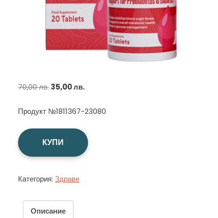
Original
Текущата
70,00
лв.
35,00
лв.
price
цена
Продукт №1811367-23080
was:
е:
70,00 лв..
35,00 лв..
КУПИ
Категория:
Здраве
Описание