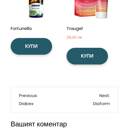
Fortunella
Traugel
29,00
лв.
КУПИ
КУПИ
Н
Previous:
Next:
а
Diabex
Diaform
в
и
Вашият коментар
г