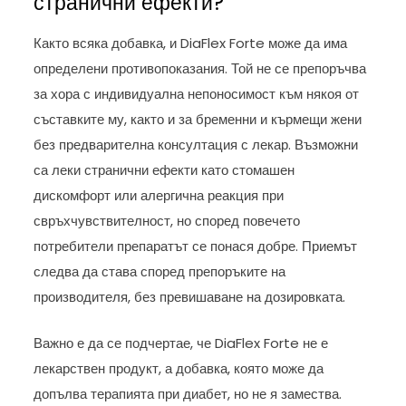
странични ефекти?
Както всяка добавка, и DiaFlex Forte може да има
определени противопоказания. Той не се препоръчва
за хора с индивидуална непоносимост към някоя от
съставките му, както и за бременни и кърмещи жени
без предварителна консултация с лекар. Възможни
са леки странични ефекти като стомашен
дискомфорт или алергична реакция при
свръхчувствителност, но според повечето
потребители препаратът се понася добре. Приемът
следва да става според препоръките на
производителя, без превишаване на дозировката.
Важно е да се подчертае, че DiaFlex Forte не е
лекарствен продукт, а добавка, която може да
допълва терапията при диабет, но не я замества.