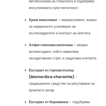
метаболизма на глюкозата и подобрява
инсулиновата чувствителност.
Хром пиколинат
– микроелемент, важен
за нормалното усвояване на
въглехидратите и контрол на апетита.
Алфа-липоева киселина
– мощен
антиоксидант, който намалява
оксидативния стрес и защитава клетките.
Екстракт от горчив пъпеш
(Momordica charantia)
–
традиционно средство за регулиране на
кръвната захар.
Екстракт от боровинка
– подобрява