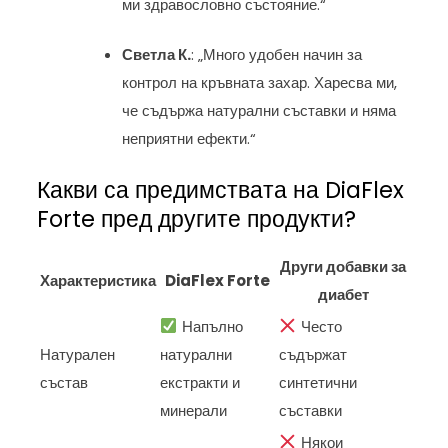
ми здравословно състояние.“
Светла К.
: „Много удобен начин за
контрол на кръвната захар. Харесва ми,
че съдържа натурални съставки и няма
неприятни ефекти.“
Какви са предимствата на DiaFlex
Forte пред другите продукти?
Други добавки за
Характеристика
DiaFlex Forte
диабет
Напълно
Често
Натурален
натурални
съдържат
състав
екстракти и
синтетични
минерали
съставки
Някои