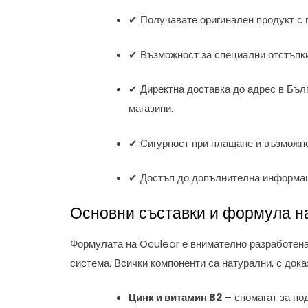
✔ Получавате оригинален продукт с г
✔ Възможност за специални отстъпки
✔ Директна доставка до адрес в Бълг
магазини.
✔ Сигурност при плащане и възможно
✔ Достъп до допълнителна информаци
Основни съставки и формула н
Формулата на Oculear е внимателно разработена,
система. Всички компоненти са натурални, с дока
Цинк и витамин B2
– спомагат за по