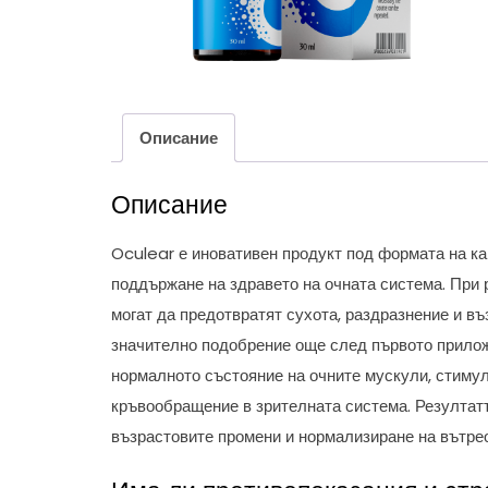
Описание
Описание
Oculear е иновативен продукт под формата на кап
поддържане на здравето на очната система. При 
могат да предотвратят сухота, раздразнение и в
значително подобрение още след първото прилож
нормалното състояние на очните мускули, стиму
кръвообращение в зрителната система. Резултатъ
възрастовите промени и нормализиране на вътрео