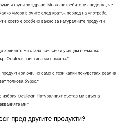
уми и групи за здраве. Много потребители споделят, че
малко умора в очите след кратък период на употреба.
ти, което е особено важно за натуралните продукти.
а зрението ми стана по-ясно и усещам по-малко
ър. Oculear наистина ми помогна.“
продукти за очи, но само с тези капки почувствах реална
ват толкова бързо.“
е избрах Oculear. Натуралният състав ми вдъхна
акванията ми.“
ear пред другите продукти?