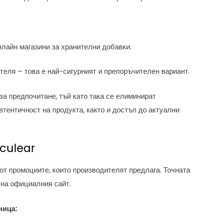
нлайн магазини за хранителни добавки.
еля – това е най-сигурният и препоръчителен вариант.
за предпочитане, тъй като така се елиминират
втентичност на продукта, както и достъп до актуални
Oculear
от промоциите, които производителят предлага. Точната
 на официалния сайт.
ница: