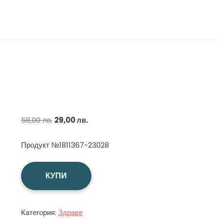
Original
Текущата
58,00
лв.
29,00
лв.
price
цена
Продукт №1811367-23028
was:
е:
58,00 лв..
29,00 лв..
КУПИ
Категория:
Здраве