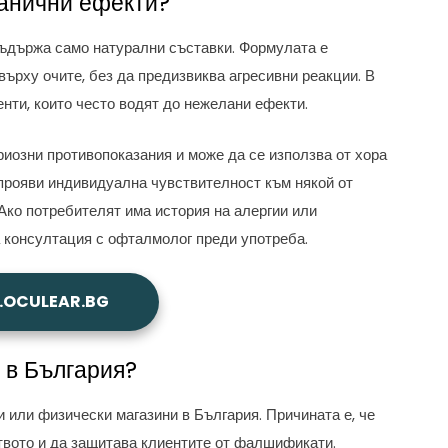
ранични ефекти?
съдържа само натурални съставки. Формулата е
върху очите, без да предизвиква агресивни реакции. В
нти, които често водят до нежелани ефекти.
иозни противопоказания и може да се използва от хора
 прояви индивидуална чувствителност към някой от
 Ако потребителят има история на алергии или
 консултация с офталмолог преди употреба.
OCULEAR.BG
 в България?
 или физически магазини в България. Причината е, че
твото и да защитава клиентите от фалшификати.