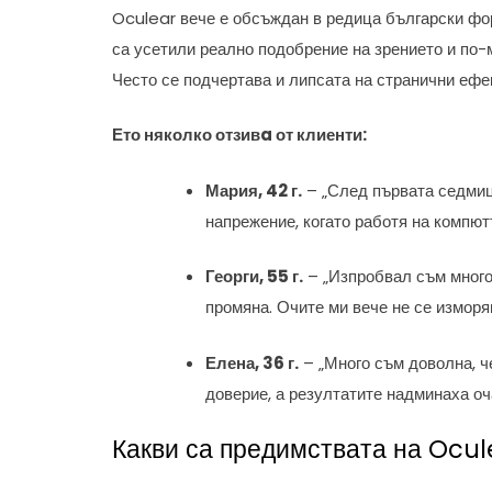
Oculear вече е обсъждан в редица български фор
са усетили реално подобрение на зрението и по-
Често се подчертава и липсата на странични ефек
Ето няколко отзивa от клиенти:
Мария, 42 г.
– „След първата седмиц
напрежение, когато работя на компют
Георги, 55 г.
– „Изпробвал съм много 
промяна. Очите ми вече не се изморя
Елена, 36 г.
– „Много съм доволна, ч
доверие, а резултатите надминаха оч
Какви са предимствата на Ocul