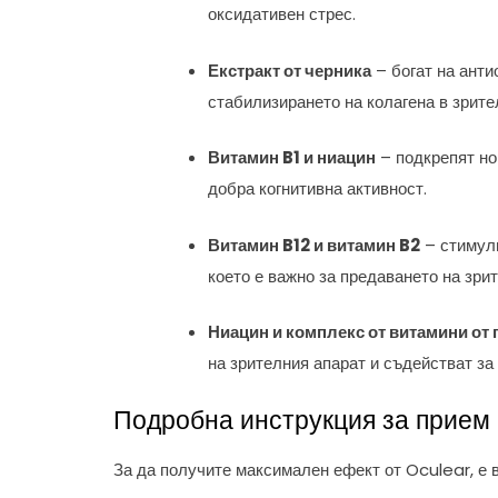
оксидативен стрес.
Екстракт от черника
– богат на анти
стабилизирането на колагена в зрите
Витамин B1 и ниацин
– подкрепят но
добра когнитивна активност.
Витамин B12 и витамин B2
– стимули
което е важно за предаването на зри
Ниацин и комплекс от витамини от 
на зрителния апарат и съдействат за
Подробна инструкция за прием 
За да получите максимален ефект от Oculear, е 