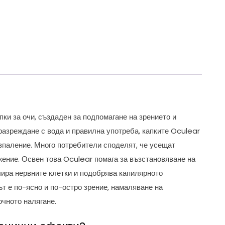
ки за очи, създаден за подпомагане на зрението и
разреждане с вода и правилна употреба, капките Oculear
ъзпаление. Много потребители споделят, че усещат
ение. Освен това Oculear помага за възстановяване на
лира нервните клетки и подобрява капилярното
т е по-ясно и по-остро зрение, намаляване на
чното налягане.