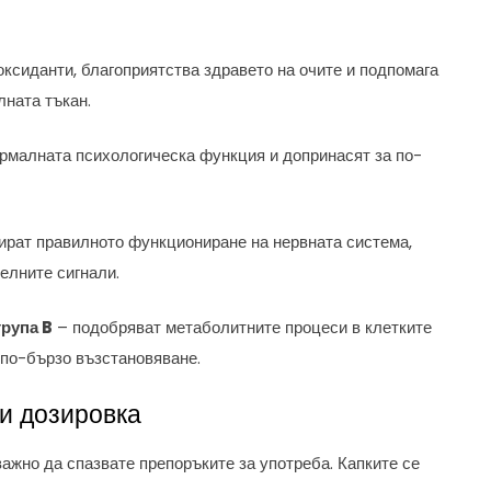
оксиданти, благоприятства здравето на очите и подпомага
лната тъкан.
рмалната психологическа функция и допринасят за по-
рат правилното функциониране на нервната система,
телните сигнали.
група B
– подобряват метаболитните процеси в клетките
 по-бързо възстановяване.
и дозировка
важно да спазвате препоръките за употреба. Капките се