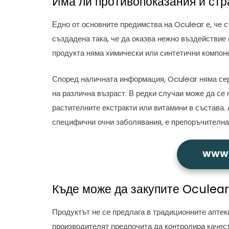
Има ли противопоказания и ст
Едно от основните предимства на Oculear е, че 
създадена така, че да оказва нежно въздействие 
продукта няма химически или синтетични компоне
Според наличната информация, Oculear няма сер
на различна възраст. В редки случаи може да се
растителните екстракти или витамини в състава.
специфични очни заболявания, е препоръчителна
WWW.
Къде може да закупите Oculear
Продуктът не се предлага в традиционните аптеки
производителят предпочита да контролира качес