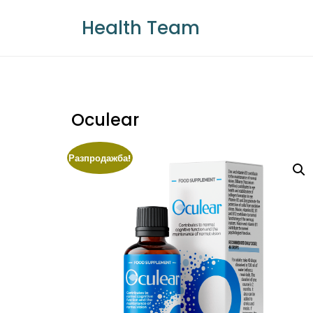
Skip
Health Team
to
content
Oculear
Разпродажба!