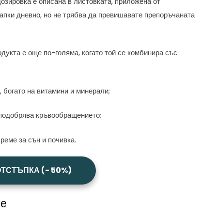
дозировка е описана в листовката, приложена от
апки дневно, но не трябва да превишавате препоръчаната
дукта е още по-голяма, когато той се комбинира със
 богато на витамини и минерали;
 подобрява кръвообращението;
реме за сън и почивка.
ОТСТЪПКА (- 50%)
те