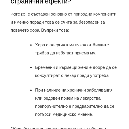
странични ефекти?
Parazol е съставен основно от природни компоненти
и именно поради това се счита за безопасен за
повечето хора. Въпреки това:
Хора с алергия към някоя от билките
трябва да избягват приема му.
Бременни и кърмещи жени е добре да се
консултират с лекар преди употреба.
При наличие на хронични заболявания
или редовен прием на лекарства,
препоръчително е предварително да се
потърси медицинско мнение.
Обичайно при правилен прием не се съобщават