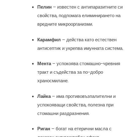
Пелин
– известен с антипаразитните си
свойства, подпомага елиминирането на
вредните микроорганизми.
Карамфил
– действа като естествен
антисептик и укрепва имунната система.
Мента
– успокоява стомашно-чревния
тракт и съдейства за по-добро
храносмилане.
Лайка
– има противовъзпалителни и
успокояващи свойства, полезна при
стомашни раздразнения.
Риган
– богат на етерични масла с