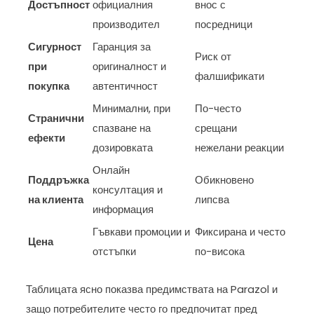
Достъпност
официалния
внос с
производител
посредници
Сигурност
Гаранция за
Риск от
при
оригиналност и
фалшификати
покупка
автентичност
Минимални, при
По-често
Странични
спазване на
срещани
ефекти
дозировката
нежелани реакции
Онлайн
Поддръжка
Обикновено
консултация и
на клиента
липсва
информация
Гъвкави промоции и
Фиксирана и често
Цена
отстъпки
по-висока
Таблицата ясно показва предимствата на Parazol и
защо потребителите често го предпочитат пред