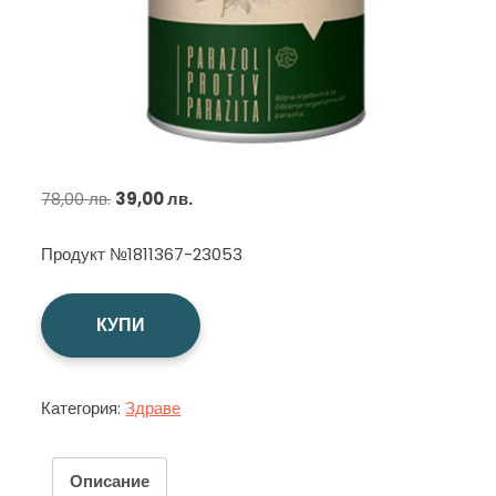
Original
Текущата
78,00
лв.
39,00
лв.
price
цена
Продукт №1811367-23053
was:
е:
78,00 лв..
39,00 лв..
КУПИ
Категория:
Здраве
Описание