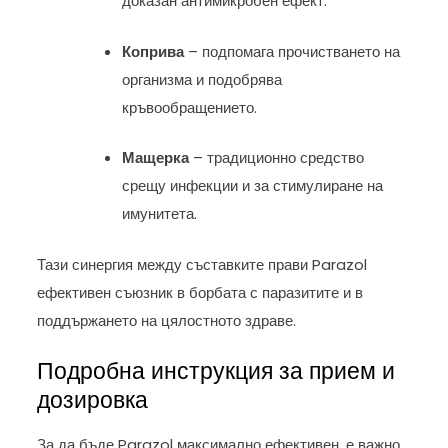
доказан антимикробен ефект.
Коприва
– подпомага прочистването на
организма и подобрява
кръвообращението.
Мащерка
– традиционно средство
срещу инфекции и за стимулиране на
имунитета.
Тази синергия между съставките прави Parazol
ефективен съюзник в борбата с паразитите и в
поддържането на цялостното здраве.
Подробна инструкция за прием и
дозировка
За да бъде Parazol максимално ефективен, е важно