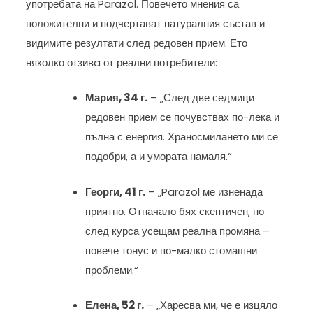
употребата на Parazol. Повечето мнения са
положителни и подчертават натуралния състав и
видимите резултати след редовен прием. Ето
няколко отзивa от реални потребители:
Мария, 34 г.
– „След две седмици
редовен прием се почувствах по-лека и
пълна с енергия. Храносмилането ми се
подобри, а и умората намаля.“
Георги, 41 г.
– „Parazol ме изненада
приятно. Отначало бях скептичен, но
след курса усещам реална промяна –
повече тонус и по-малко стомашни
проблеми.“
Елена, 52 г.
– „Харесва ми, че е изцяло