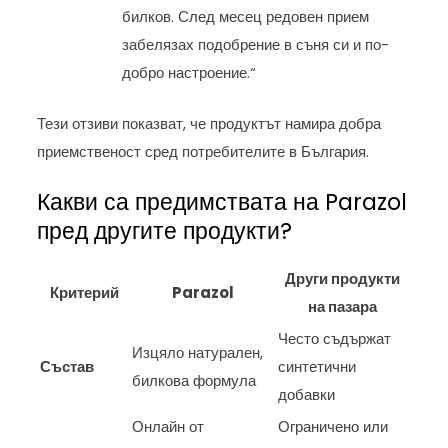
билков. След месец редовен прием
забелязах подобрение в съня си и по-
добро настроение.“
Тези отзиви показват, че продуктът намира добра
приемственост сред потребителите в България.
Какви са предимствата на Parazol
пред другите продукти?
Други продукти
Критерий
Parazol
на пазара
Често съдържат
Изцяло натурален,
Състав
синтетични
билкова формула
добавки
Онлайн от
Ограничено или