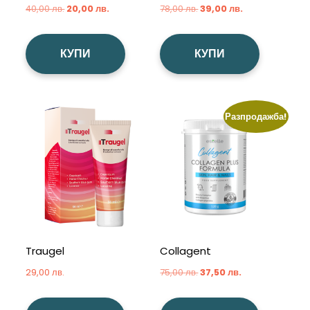
Original
Текущата
Original
Текущата
40,00
лв.
20,00
лв.
78,00
лв.
39,00
лв.
price
цена
price
цена
was:
е:
was:
е:
КУПИ
КУПИ
40,00 лв..
20,00 лв..
78,00 лв..
39,00 лв..
Разпродажба!
Traugel
Collagent
Original
Текущата
29,00
лв.
75,00
лв.
37,50
лв.
price
цена