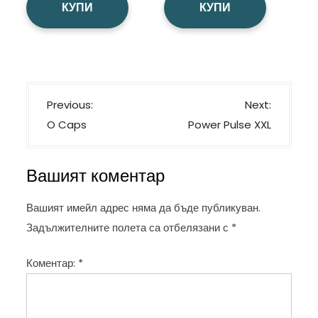
was:
е:
КУПИ
КУПИ
75,00 лв..
37,50 лв..
Н
Previous:
Next:
а
O Caps
Power Pulse XXL
в
и
Вашият коментар
г
а
Вашият имейл адрес няма да бъде публикуван.
ц
Задължителните полета са отбелязани с
*
и
Коментар:
*
я