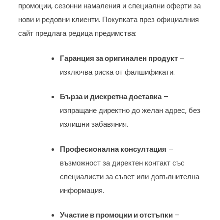
промоции, сезонни намаления и специални оферти за
нови и редовни клиенти. Покупката през официалния
сайт предлага редица предимства:
Гаранция за оригинален продукт
–
изключва риска от фалшификати.
Бърза и дискретна доставка
–
изпращане директно до желан адрес, без
излишни забавяния.
Професионална консултация
–
възможност за директен контакт със
специалисти за съвет или допълнителна
информация.
Участие в промоции и отстъпки
–