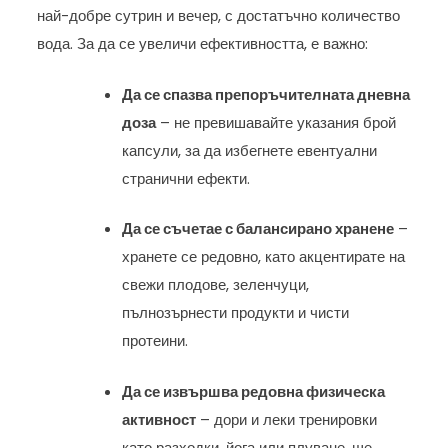
най-добре сутрин и вечер, с достатъчно количество
вода. За да се увеличи ефективността, е важно:
Да се спазва препоръчителната дневна
доза
– не превишавайте указания брой
капсули, за да избегнете евентуални
странични ефекти.
Да се съчетае с балансирано хранене
–
хранете се редовно, като акцентирате на
свежи плодове, зеленчуци,
пълнозърнести продукти и чисти
протеини.
Да се извършва редовна физическа
активност
– дори и леки тренировки
като разходки, йога или плуване, ще