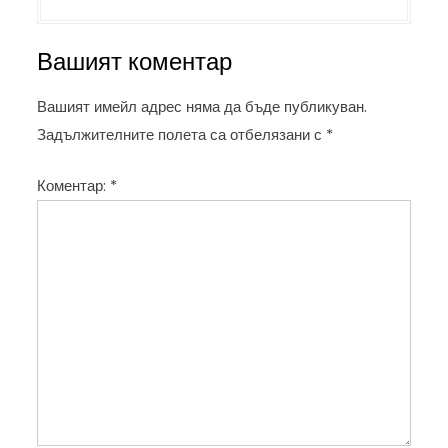
в
и
Вашият коментар
г
а
Вашият имейл адрес няма да бъде публикуван.
ц
Задължителните полета са отбелязани с
*
и
Коментар:
*
я