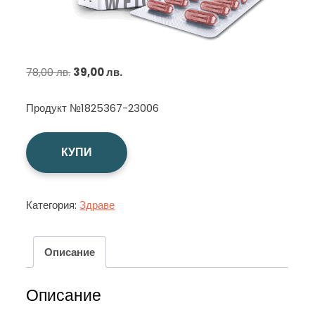
Original
Текущата
78,00
лв.
39,00
лв.
price
цена
Продукт №1825367-23006
was:
е:
78,00 лв..
39,00 лв..
КУПИ
Категория:
Здраве
Описание
Описание