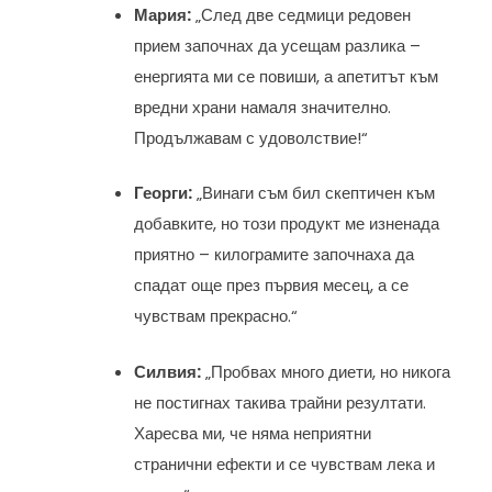
Мария:
„След две седмици редовен
прием започнах да усещам разлика –
енергията ми се повиши, а апетитът към
вредни храни намаля значително.
Продължавам с удоволствие!“
Георги:
„Винаги съм бил скептичен към
добавките, но този продукт ме изненада
приятно – килограмите започнаха да
спадат още през първия месец, а се
чувствам прекрасно.“
Силвия:
„Пробвах много диети, но никога
не постигнах такива трайни резултати.
Харесва ми, че няма неприятни
странични ефекти и се чувствам лека и