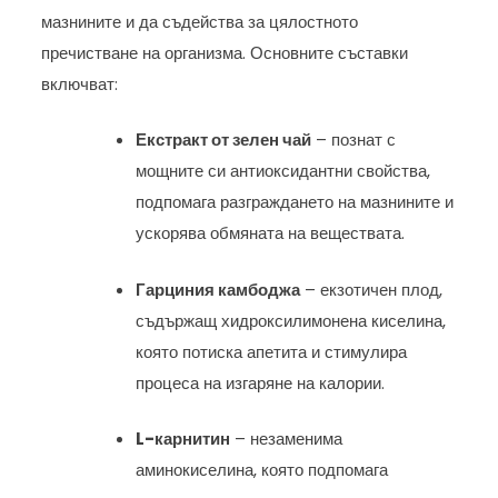
мазнините и да съдейства за цялостното
пречистване на организма. Основните съставки
включват:
Екстракт от зелен чай
– познат с
мощните си антиоксидантни свойства,
подпомага разграждането на мазнините и
ускорява обмяната на веществата.
Гарциния камбоджа
– екзотичен плод,
съдържащ хидроксилимонена киселина,
която потиска апетита и стимулира
процеса на изгаряне на калории.
L-карнитин
– незаменима
аминокиселина, която подпомага