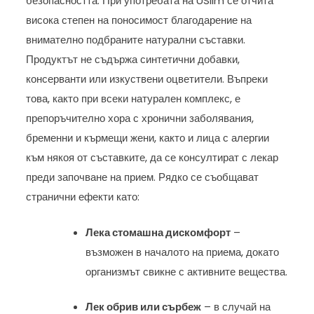
безопасността. При употребата на USlim се отчита
висока степен на поносимост благодарение на
внимателно подбраните натурални съставки.
Продуктът не съдържа синтетични добавки,
консерванти или изкуствени оцветители. Въпреки
това, както при всеки натурален комплекс, е
препоръчително хора с хронични заболявания,
бременни и кърмещи жени, както и лица с алергии
към някоя от съставките, да се консултират с лекар
преди започване на прием. Рядко се съобщават
странични ефекти като:
Лека стомашна дискомфорт
–
възможен в началото на приема, докато
организмът свикне с активните вещества.
Лек обрив или сърбеж
– в случай на