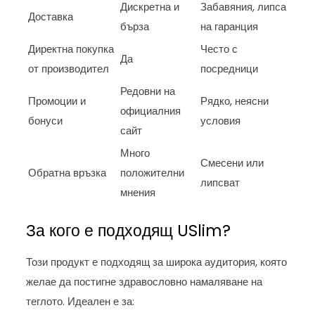
Дискретна и
Забавяния, липса
Доставка
бърза
на гаранция
Директна покупка
Често с
Да
от производител
посредници
Редовни на
Промоции и
Рядко, неясни
официалния
бонуси
условия
сайт
Много
Смесени или
Обратна връзка
положителни
липсват
мнения
За кого е подходящ USlim?
Този продукт е подходящ за широка аудитория, която
желае да постигне здравословно намаляване на
теглото. Идеален е за: