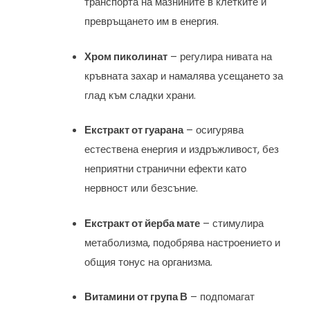
транспорта на мазнините в клетките и
превръщането им в енергия.
Хром пиколинат
– регулира нивата на
кръвната захар и намалява усещането за
глад към сладки храни.
Екстракт от гуарана
– осигурява
естествена енергия и издръжливост, без
неприятни странични ефекти като
нервност или безсъние.
Екстракт от йерба мате
– стимулира
метаболизма, подобрява настроението и
общия тонус на организма.
Витамини от група В
– подпомагат