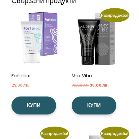
Свързани продукти
Разпродажба!
Fortolex
Max Vibe
Original
Текущата
29,00
лв.
70,00
лв.
35,00
лв.
price
цена
was:
е:
КУПИ
КУПИ
70,00 лв..
35,00 лв..
Разпродажба!
Разпродажба!