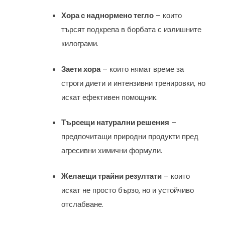
Хора с наднормено тегло
– които
търсят подкрепа в борбата с излишните
килограми.
Заети хора
– които нямат време за
строги диети и интензивни тренировки, но
искат ефективен помощник.
Търсещи натурални решения
–
предпочитащи природни продукти пред
агресивни химични формули.
Желаещи трайни резултати
– които
искат не просто бързо, но и устойчиво
отслабване.