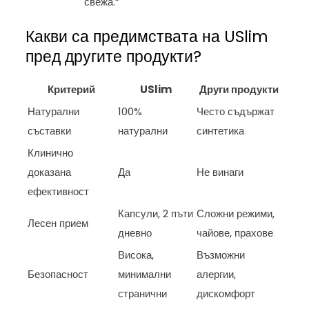
свежа.“
Какви са предимствата на USlim
пред другите продукти?
Критерий
USlim
Други продукти
Натурални
100%
Често съдържат
съставки
натурални
синтетика
Клинично
доказана
Да
Не винаги
ефективност
Капсули, 2 пъти
Сложни режими,
Лесен прием
дневно
чайове, прахове
Висока,
Възможни
Безопасност
минимални
алергии,
странични
дискомфорт