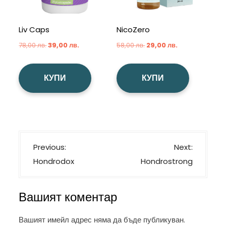
Liv Caps
NicoZero
Original
Текущата
Original
Текущата
78,00
лв.
39,00
лв.
58,00
лв.
29,00
лв.
price
цена
price
цена
was:
е:
was:
е:
КУПИ
КУПИ
78,00 лв..
39,00 лв..
58,00 лв..
29,00 лв..
Н
Previous:
Next:
а
Hondrodox
Hondrostrong
в
и
Вашият коментар
г
а
Вашият имейл адрес няма да бъде публикуван.