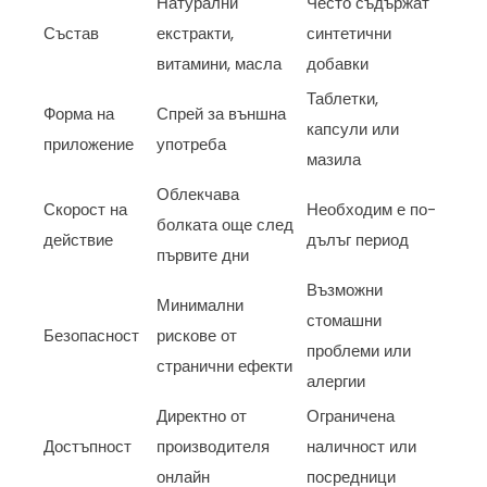
Натурални
Често съдържат
Състав
екстракти,
синтетични
витамини, масла
добавки
Таблетки,
Форма на
Спрей за външна
капсули или
приложение
употреба
мазила
Облекчава
Скорост на
Необходим е по-
болката още след
действие
дълъг период
първите дни
Възможни
Минимални
стомашни
Безопасност
рискове от
проблеми или
странични ефекти
алергии
Директно от
Ограничена
Достъпност
производителя
наличност или
онлайн
посредници