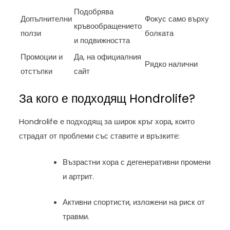
Подобрява
Допълнителни
Фокус само върху
кръвообращението
ползи
болката
и подвижността
Промоции и
Да, на официалния
Рядко налични
отстъпки
сайт
За кого е подходящ Hondrolife?
Hondrolife е подходящ за широк кръг хора, които
страдат от проблеми със ставите и връзките:
Възрастни хора с дегенеративни промени
и артрит.
Активни спортисти, изложени на риск от
травми.