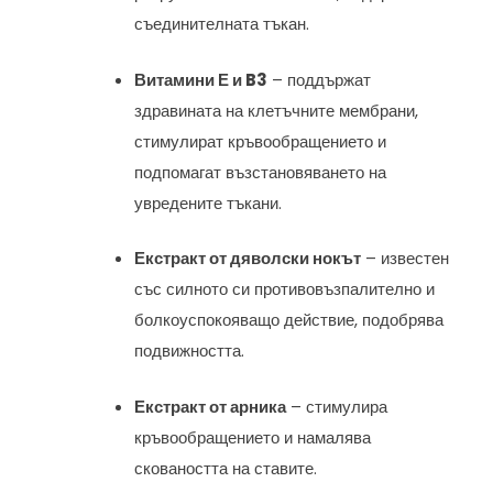
съединителната тъкан.
Витамини Е и B3
– поддържат
здравината на клетъчните мембрани,
стимулират кръвообращението и
подпомагат възстановяването на
увредените тъкани.
Екстракт от дяволски нокът
– известен
със силното си противовъзпалително и
болкоуспокояващо действие, подобрява
подвижността.
Екстракт от арника
– стимулира
кръвообращението и намалява
сковаността на ставите.