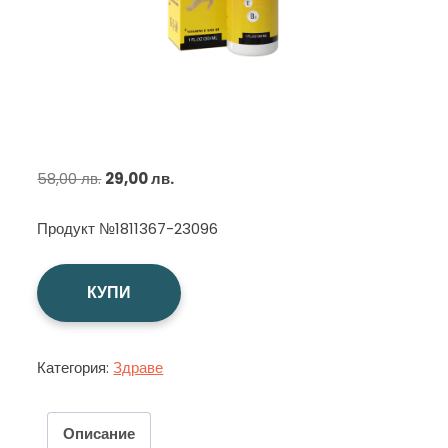
Original
Текущата
58,00
лв.
29,00
лв.
price
цена
Продукт №1811367-23096
was:
е:
58,00 лв..
29,00 лв..
КУПИ
Категория:
Здраве
Описание