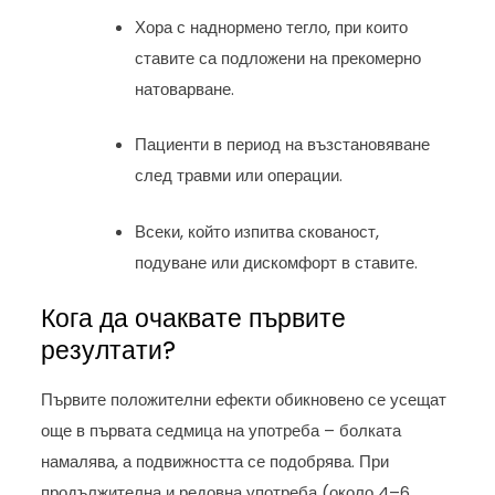
Хора с наднормено тегло, при които
ставите са подложени на прекомерно
натоварване.
Пациенти в период на възстановяване
след травми или операции.
Всеки, който изпитва скованост,
подуване или дискомфорт в ставите.
Кога да очаквате първите
резултати?
Първите положителни ефекти обикновено се усещат
още в първата седмица на употреба – болката
намалява, а подвижността се подобрява. При
продължителна и редовна употреба (около 4–6