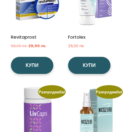
Revitaprost
Fortolex
Original
Текущата
58,00
лв.
29,00
лв.
29,00
лв.
price
цена
was:
е:
КУПИ
КУПИ
58,00 лв..
29,00 лв..
Разпродажба!
Разпродажба!