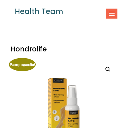
Skip
Health Team
to
content
Hondrolife
Разпродажба!