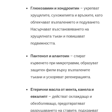
Глюкозамин и хондроитин
– укрепват
хрущялите, сухожилията и връзките, като
облекчават възпалението и подуването.
Насърчават възстановяването на
хрущялната тъкан и повишават
подвижността.
Пантенол и алантоин
– спират
кървенето при микротравми, образуват
защитен филм върху възпалените
тъкани и ускоряват регенерацията.
Етерични масла от мента, канела и
евкалипт
– действат охлаждащо и
обезболяващо, предотвратяват
разрушаването на ставите, подхранват